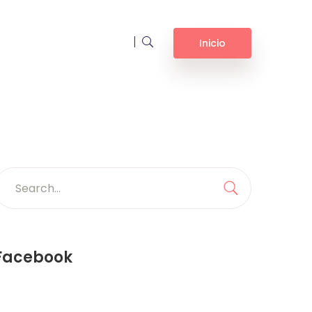
Inicio
earch
or:
Search
Facebook