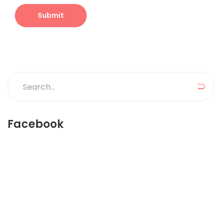
Search
for:
Sea
Facebook