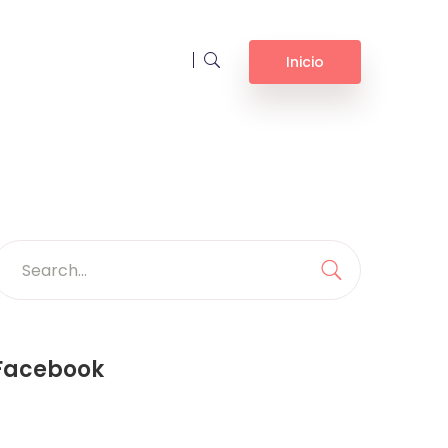
Inicio
earch
or:
Search
Facebook