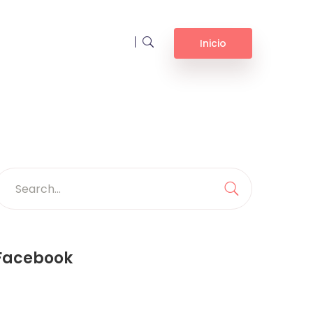
Inicio
earch
or:
Search
Facebook