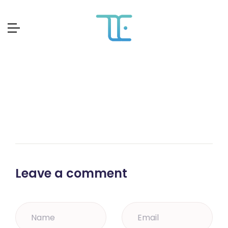
Skip
to
content
Leave a comment