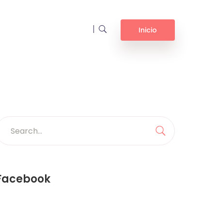
Inicio
earch
or:
Search
Facebook