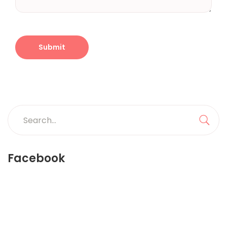
Search
for:
Sea
Facebook