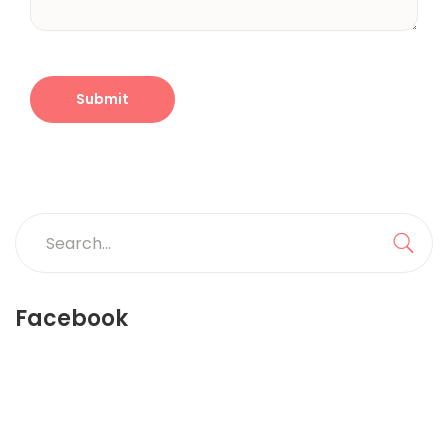
Search
for:
Sea
Facebook