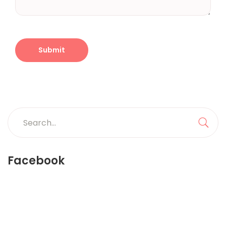
Search
for:
Sea
Facebook