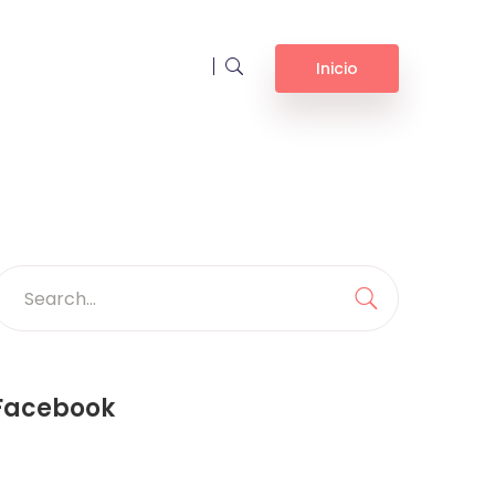
Inicio
earch
or:
Search
Facebook