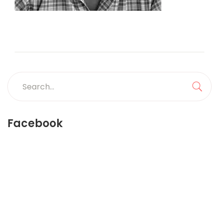
Search
for:
Sea
Facebook