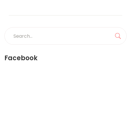
Search
for:
Sea
Facebook