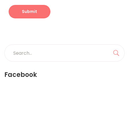
Search
for:
Sea
Facebook