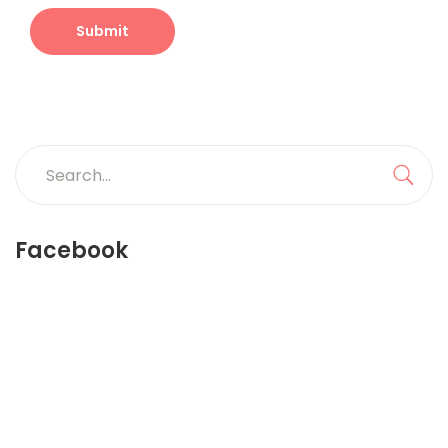
Search
for:
Sea
Facebook