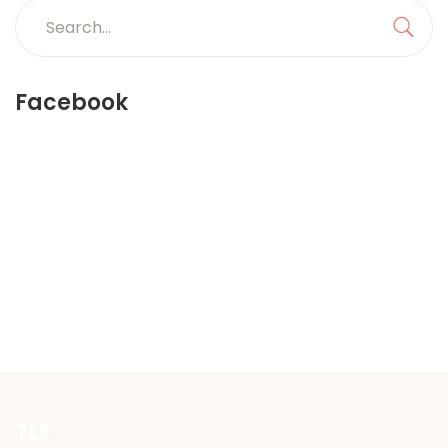
Search
for:
Sea
Facebook
TLE