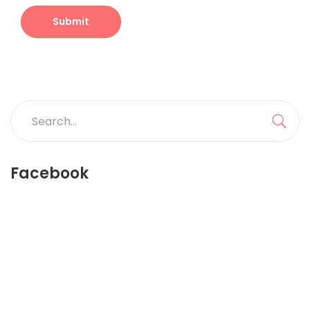
Search
for:
Sea
Facebook