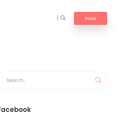
Inicio
earch
or:
Search
Facebook