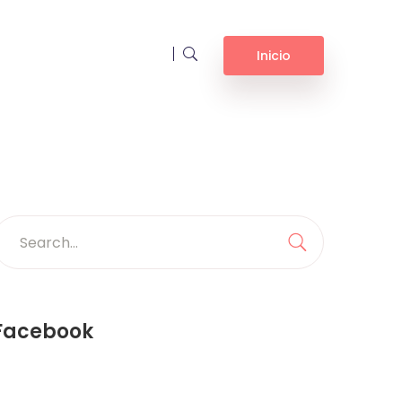
Inicio
earch
or:
Search
Facebook