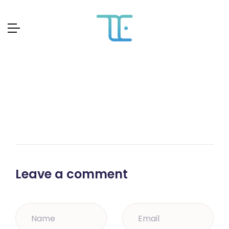
Skip
to
content
Leave a comment