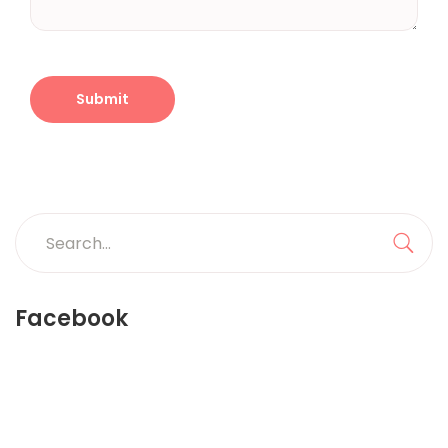
Search
for:
Sea
Facebook